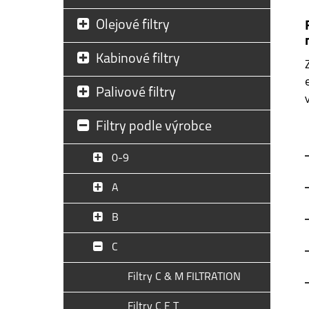
Olejové filtry
Kabinové filtry
Palivové filtry
Filtry podle výrobce
0-9
A
B
C
Filtry C & M FILTRATION
Filtry C E T