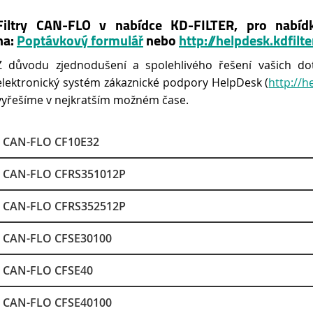
Filtry CAN-FLO v nabídce KD-FILTER, pro nabíd
na:
Poptávkový formulář
nebo
http://helpdesk.kdfilte
Z důvodu zjednodušení a spolehlivého řešení vašich do
elektronický systém zákaznické podpory HelpDesk (
http://h
vyřešíme v nejkratším možném čase.
CAN-FLO CF10E32
CAN-FLO CFRS351012P
CAN-FLO CFRS352512P
CAN-FLO CFSE30100
CAN-FLO CFSE40
CAN-FLO CFSE40100