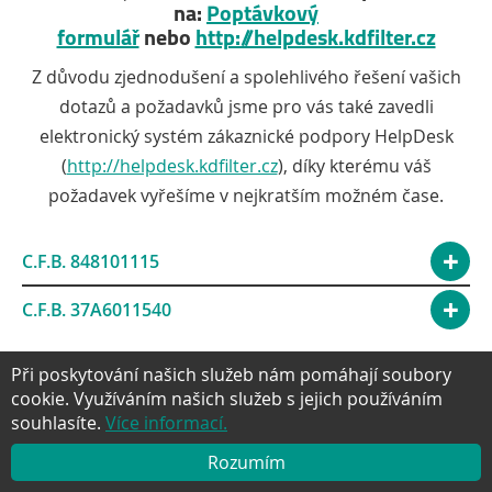
na:
Poptávkový
formulář
nebo
http://helpdesk.kdfilter.cz
Z důvodu zjednodušení a spolehlivého řešení vašich
dotazů a požadavků jsme pro vás také zavedli
elektronický systém zákaznické podpory HelpDesk
(
http://helpdesk.kdfilter.cz
), díky kterému váš
požadavek vyřešíme v nejkratším možném čase.
C.F.B. 848101115
C.F.B. 37A6011540
Při poskytování našich služeb nám pomáhají soubory
cookie. Využíváním našich služeb s jejich používáním
souhlasíte.
Více informací.
Facebook
Twitter
Google+
YouTube
Pinter
NAHORU
Rozumím