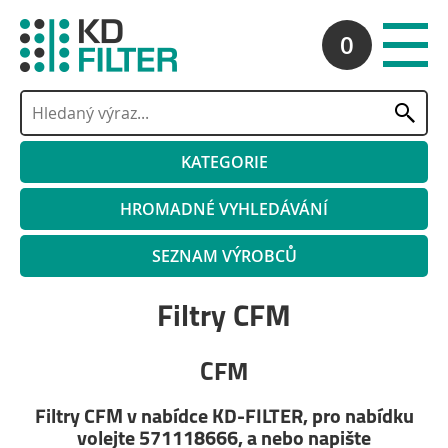
0
KATEGORIE
HROMADNÉ VYHLEDÁVÁNÍ
SEZNAM VÝROBCŮ
Filtry CFM
CFM
Filtry CFM v nabídce KD-FILTER, pro nabídku
volejte 571118666, a nebo napište