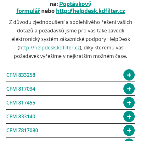
na:
Poptávkový
formulář
nebo
http://helpdesk.kdfilter.cz
Z důvodu zjednodušení a spolehlivého řešení vašich
dotazů a požadavků jsme pro vás také zavedli
elektronický systém zákaznické podpory HelpDesk
(
http://helpdesk.kdfilter.cz
), díky kterému váš
požadavek vyřešíme v nejkratším možném čase.
CFM 833258
CFM 817034
CFM 817455
CFM 833140
CFM Z817080