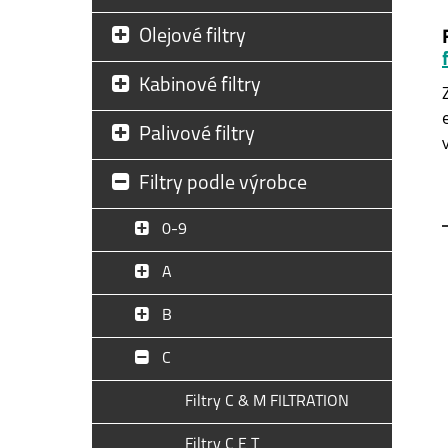
Olejové filtry
Kabinové filtry
Palivové filtry
Filtry podle výrobce
0-9
A
B
C
Filtry C & M FILTRATION
Filtry C E T