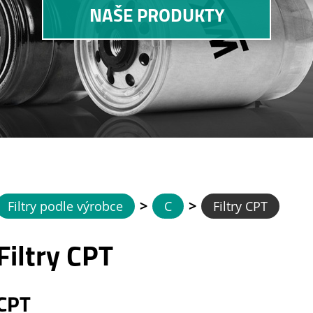
NAŠE PRODUKTY
>
>
Filtry podle výrobce
C
Filtry CPT
Filtry CPT
CPT