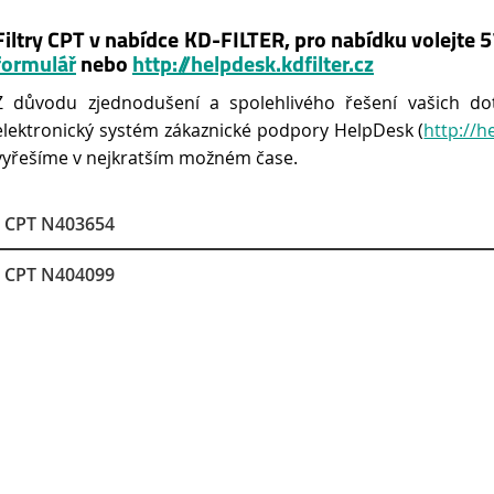
Filtry CPT v nabídce KD-FILTER, pro nabídku volejte
formulář
nebo
http://helpdesk.kdfilter.cz
Z důvodu zjednodušení a spolehlivého řešení vašich do
elektronický systém zákaznické podpory HelpDesk (
http://h
vyřešíme v nejkratším možném čase.
CPT N403654
CPT N404099