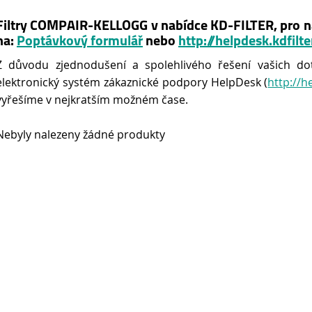
Filtry COMPAIR-KELLOGG v nabídce KD-FILTER, pro n
na:
Poptávkový formulář
nebo
http://helpdesk.kdfilte
Z důvodu zjednodušení a spolehlivého řešení vašich do
elektronický systém zákaznické podpory HelpDesk (
http://h
vyřešíme v nejkratším možném čase.
Nebyly nalezeny žádné produkty