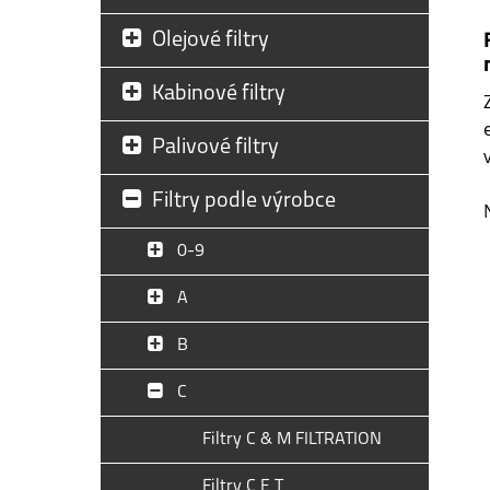
Olejové filtry
Kabinové filtry
Palivové filtry
Filtry podle výrobce
0-9
A
B
C
Filtry C & M FILTRATION
Filtry C E T