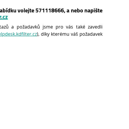
abídku volejte 571118666, a nebo napište
r.cz
tazů a požadavků jsme pro vás také zavedli
elpdesk.kdfilter.cz
), díky kterému váš požadavek