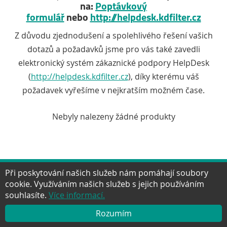
na:
Poptávkový
formulář
nebo
http://helpdesk.kdfilter.cz
Z důvodu zjednodušení a spolehlivého řešení vašich
dotazů a požadavků jsme pro vás také zavedli
elektronický systém zákaznické podpory HelpDesk
(
http://helpdesk.kdfilter.cz
), díky kterému váš
požadavek vyřešíme v nejkratším možném čase.
Nebyly nalezeny žádné produkty
Při poskytování našich služeb nám pomáhají soubory
cookie. Využíváním našich služeb s jejich používáním
Facebook
Twitter
Google+
YouTube
Pinter
NAHORU
souhlasíte.
Více informací.
Rozumím