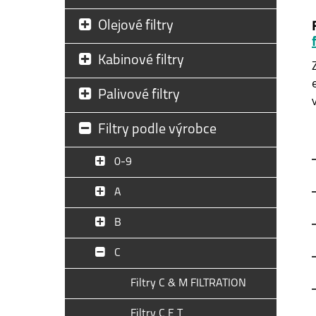
Olejové filtry
Kabinové filtry
Palivové filtry
Filtry podle výrobce
0-9
A
B
C
Filtry C & M FILTRATION
Filtry C E T