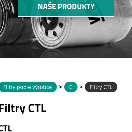
NAŠE PRODUKTY
>
>
Filtry podle výrobce
C
Filtry CTL
Filtry CTL
CTL