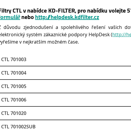
Filtry CTL v nabídce KD-FILTER, pro nabídku volejte
formulář
nebo
http://helpdesk.kdfilter.cz
Z důvodu zjednodušení a spolehlivého řešení vašich do
elektronický systém zákaznické podpory HelpDesk (
http://h
vyřešíme v nejkratším možném čase.
CTL 701003
CTL 701004
CTL 701005
CTL 701006
CTL 701020
CTL 701002SUB