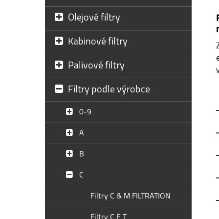
Olejové filtry
Kabinové filtry
Palivové filtry
Filtry podle výrobce
0-9
A
B
C
Filtry C & M FILTRATION
Filtry C E T