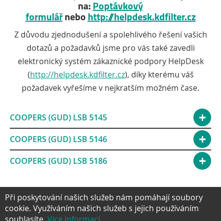
na:
Poptávkový
formulář
nebo
http://helpdesk.kdfilter.cz
Z důvodu zjednodušení a spolehlivého řešení vašich
dotazů a požadavků jsme pro vás také zavedli
elektronický systém zákaznické podpory HelpDesk
(
http://helpdesk.kdfilter.cz
), díky kterému váš
požadavek vyřešíme v nejkratším možném čase.
COOPERS (GUD) LSB 5145
COOPERS (GUD) LSB 5146
COOPERS (GUD) LSB 5186
Při poskytování našich služeb nám pomáhají soubory
cookie. Využíváním našich služeb s jejich používáním
souhlasíte.
Více informací.