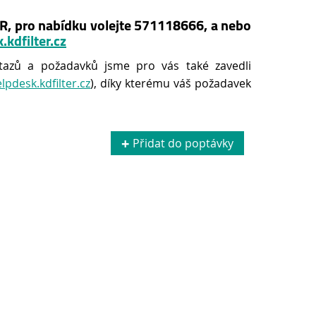
 pro nabídku volejte 571118666, a nebo
.kdfilter.cz
tazů a požadavků jsme pro vás také zavedli
elpdesk.kdfilter.cz
), díky kterému váš požadavek
Přidat do poptávky