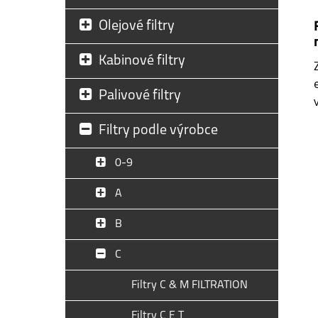
Olejové filtry
Kabinové filtry
Palivové filtry
Filtry podle výrobce
0-9
A
B
C
Filtry C & M FILTRATION
Filtry C E T