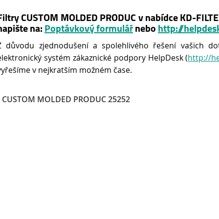
Filtry CUSTOM MOLDED PRODUC v nabídce KD-FILTER,
napište na:
Poptávkový formulář
nebo
http://helpdesk
Z důvodu zjednodušení a spolehlivého řešení vašich do
elektronický systém zákaznické podpory HelpDesk (
http://h
vyřešíme v nejkratším možném čase.
CUSTOM MOLDED PRODUC 25252