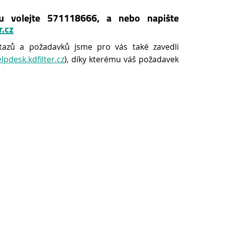
u volejte 571118666, a nebo napište
r.cz
tazů a požadavků jsme pro vás také zavedli
elpdesk.kdfilter.cz
), díky kterému váš požadavek