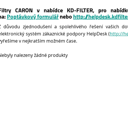
Filtry CARON v nabídce KD-FILTER, pro nabídk
na:
Poptávkový formulář
nebo
http://helpdesk.kdfilte
Z důvodu zjednodušení a spolehlivého řešení vašich do
elektronický systém zákaznické podpory HelpDesk (
http://h
vyřešíme v nejkratším možném čase.
Nebyly nalezeny žádné produkty