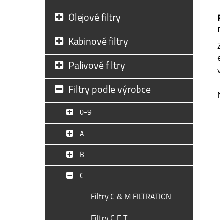
Olejové filtry
Kabinové filtry
Palivové filtry
Filtry podle výrobce
0-9
A
B
C
Filtry C & M FILTRATION
Filtry C E T