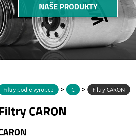
NAŠE PRODUKTY
>
>
Filtry podle výrobce
C
Filtry CARON
Filtry CARON
CARON