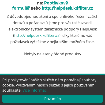
na:
Poptávkový
formulář
nebo
http://helpdesk.kdfilter.cz
Z důvodu zjednodušení a spolehlivého řešení vašich
dotazů a požadavků jsme pro vás také zavedli
elektronický systém zákaznické podpory HelpDesk
(
http://helpdesk.kdfilter.cz
), díky kterému váš
požadavek vyřešíme v nejkratším možném čase.
Nebyly nalezeny žádné produkty
Při poskytování našich služeb nám pomáhají soubory
cookie. Využíváním našich služeb s jejich používáním
Facebook
Twitter
Google+
YouTube
Pinter
NAHORU
souhlasíte.
Více informací.
Rozumím