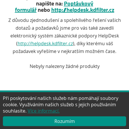
napište na:
Poptávkový
formulář
nebo
http://helpdesk.kdfilter.cz
Z důvodu zjednodušení a spolehlivého řešení vašich
dotazů a požadavků jsme pro vás také zavedli
elektronický systém zákaznické podpory HelpDesk
(
http://helpdesk.kdfilter.cz
), díky kterému váš
požadavek vyřešíme v nejkratším možném čase.
Nebyly nalezeny žádné produkty
Při poskytování našich služeb nám pomáhají soubory
cookie. Využíváním našich služeb s jejich používáním
Facebook
Twitter
Google+
YouTube
Pinter
NAHORU
souhlasíte.
Více informací.
Rozumím