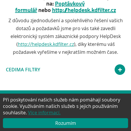
na:
Poptávkový
formulář
nebo
http://helpdesk.kdfilter.cz
Z důvodu zjednodušení a spolehlivého řešení vašich
dotazů a požadavků jsme pro vás také zavedli
elektronický systém zákaznické podpory HelpDesk
(
http://helpdesk.kdfilter.cz
), díky kterému váš
požadavek vyřešíme v nejkratším možném čase.
CEDIMA FILTRY
Při poskytování našich služeb nám pomáhají soubory
Facebook
Twitter
Google+
YouTube
Pinter
cookie. Využíváním našich služeb s jejich používáním
NAHORU
souhlasíte.
Více informací.
Rozumím