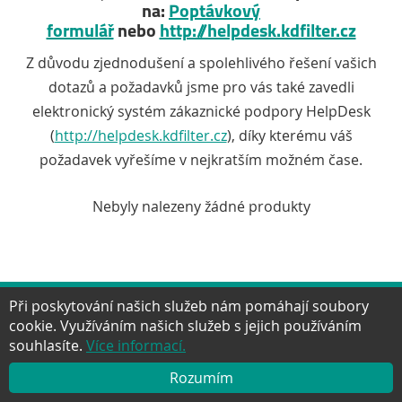
na:
Poptávkový
formulář
nebo
http://helpdesk.kdfilter.cz
Z důvodu zjednodušení a spolehlivého řešení vašich
dotazů a požadavků jsme pro vás také zavedli
elektronický systém zákaznické podpory HelpDesk
(
http://helpdesk.kdfilter.cz
), díky kterému váš
požadavek vyřešíme v nejkratším možném čase.
Nebyly nalezeny žádné produkty
Při poskytování našich služeb nám pomáhají soubory
cookie. Využíváním našich služeb s jejich používáním
Facebook
Twitter
Google+
YouTube
Pinter
NAHORU
souhlasíte.
Více informací.
Rozumím