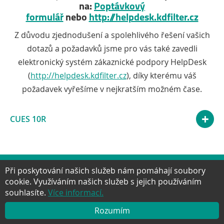
na:
Poptávkový
formulář
nebo
http://helpdesk.kdfilter.cz
Z důvodu zjednodušení a spolehlivého řešení vašich
dotazů a požadavků jsme pro vás také zavedli
elektronický systém zákaznické podpory HelpDesk
(
http://helpdesk.kdfilter.cz
), díky kterému váš
požadavek vyřešíme v nejkratším možném čase.
CUES 10R
Při poskytování našich služeb nám pomáhají soubory
Facebook
Twitter
Google+
YouTube
Pinter
cookie. Využíváním našich služeb s jejich používáním
NAHORU
souhlasíte.
Více informací.
Rozumím