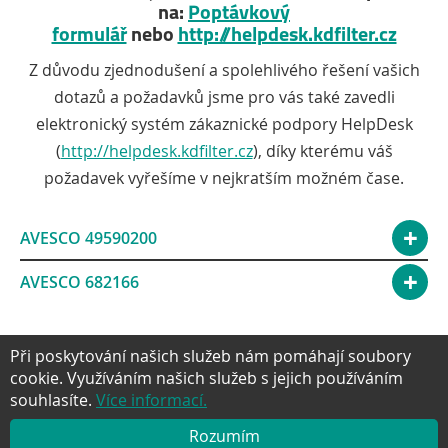
na:
Poptávkový
formulář
nebo
http://helpdesk.kdfilter.cz
Z důvodu zjednodušení a spolehlivého řešení vašich
dotazů a požadavků jsme pro vás také zavedli
elektronický systém zákaznické podpory HelpDesk
(
http://helpdesk.kdfilter.cz
), díky kterému váš
požadavek vyřešíme v nejkratším možném čase.
AVESCO 49590200
AVESCO 682166
Při poskytování našich služeb nám pomáhají soubory
cookie. Využíváním našich služeb s jejich používáním
souhlasíte.
Více informací.
Facebook
Twitter
Google+
YouTube
Pinter
NAHORU
Rozumím