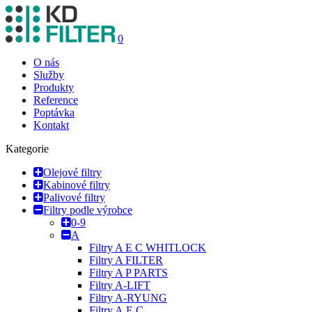
0
O nás
Služby
Produkty
Reference
Poptávka
Kontakt
Kategorie
Olejové filtry
Kabinové filtry
Palivové filtry
Filtry podle výrobce
0-9
A
Filtry A E C WHITLOCK
Filtry A FILTER
Filtry A P PARTS
Filtry A-LIFT
Filtry A-RYUNG
Filtry A.E.C.