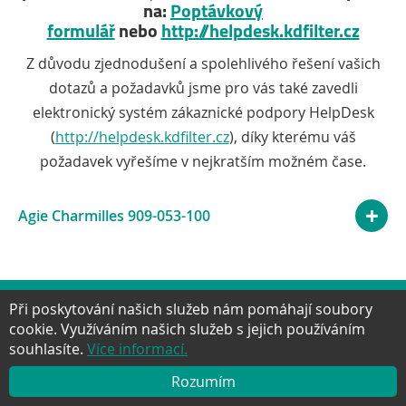
na:
Poptávkový
formulář
nebo
http://helpdesk.kdfilter.cz
Z důvodu zjednodušení a spolehlivého řešení vašich
dotazů a požadavků jsme pro vás také zavedli
elektronický systém zákaznické podpory HelpDesk
(
http://helpdesk.kdfilter.cz
), díky kterému váš
požadavek vyřešíme v nejkratším možném čase.
Agie Charmilles 909-053-100
Při poskytování našich služeb nám pomáhají soubory
Facebook
Twitter
Google+
YouTube
Pinter
cookie. Využíváním našich služeb s jejich používáním
NAHORU
souhlasíte.
Více informací.
Rozumím