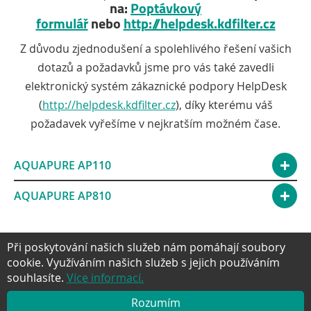
na:
Poptávkový
formulář
nebo
http://helpdesk.kdfilter.cz
Z důvodu zjednodušení a spolehlivého řešení vašich
dotazů a požadavků jsme pro vás také zavedli
elektronický systém zákaznické podpory HelpDesk
(
http://helpdesk.kdfilter.cz
), díky kterému váš
požadavek vyřešíme v nejkratším možném čase.
AQUAPURE AP110
AQUAPURE AP810
Při poskytování našich služeb nám pomáhají soubory
cookie. Využíváním našich služeb s jejich používáním
souhlasíte.
Více informací.
Facebook
Twitter
Google+
YouTube
Pinter
NAHORU
Rozumím