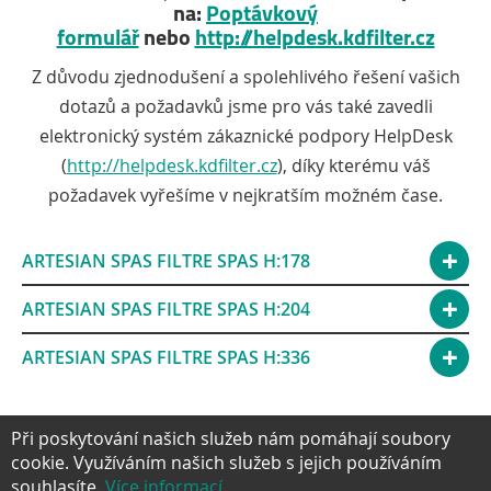
na:
Poptávkový
formulář
nebo
http://helpdesk.kdfilter.cz
Z důvodu zjednodušení a spolehlivého řešení vašich
dotazů a požadavků jsme pro vás také zavedli
elektronický systém zákaznické podpory HelpDesk
(
http://helpdesk.kdfilter.cz
), díky kterému váš
požadavek vyřešíme v nejkratším možném čase.
ARTESIAN SPAS FILTRE SPAS H:178
ARTESIAN SPAS FILTRE SPAS H:204
ARTESIAN SPAS FILTRE SPAS H:336
Při poskytování našich služeb nám pomáhají soubory
cookie. Využíváním našich služeb s jejich používáním
souhlasíte.
Více informací.