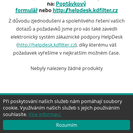
na:
Poptávkový
formulář
nebo
http://helpdesk.kdfilter.cz
Z důvodu zjednodušení a spolehlivého řešení vašich
dotazů a požadavků jsme pro vás také zavedli
elektronický systém zákaznické podpory HelpDesk
(
http://helpdesk.kdfilter.cz
), díky kterému váš
požadavek vyřešíme v nejkratším možném čase.
Nebyly nalezeny žádné produkty
Při poskytování našich služeb nám pomáhají soubory
cookie. Využíváním našich služeb s jejich používáním
Facebook
Twitter
Google+
YouTube
Pinter
NAHORU
souhlasíte.
Více informací.
Rozumím