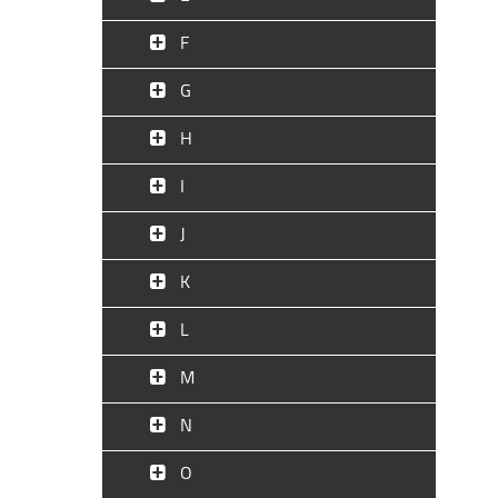
F
G
H
I
J
K
L
M
N
O