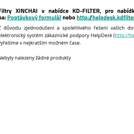
Filtry XINCHAI v nabídce KD-FILTER, pro nabíd
na:
Poptávkový formulář
nebo
http://helpdesk.kdfilte
Z důvodu zjednodušení a spolehlivého řešení vašich do
elektronický systém zákaznické podpory HelpDesk (
http://h
vyřešíme v nejkratším možném čase.
Nebyly nalezeny žádné produkty