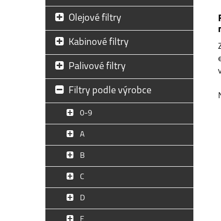
Olejové filtry
Kabinové filtry
Palivové filtry
Filtry podle výrobce
0-9
A
B
C
D
E