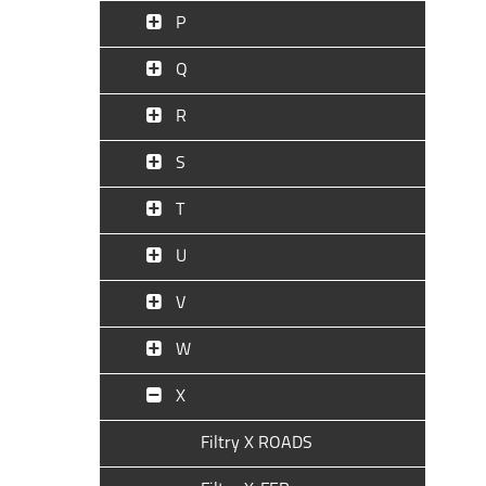
P
Q
R
S
T
U
V
W
X
Filtry X ROADS