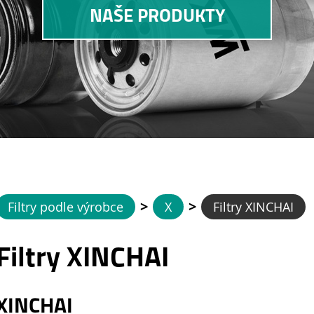
NAŠE PRODUKTY
>
>
Filtry podle výrobce
X
Filtry XINCHAI
Filtry XINCHAI
XINCHAI