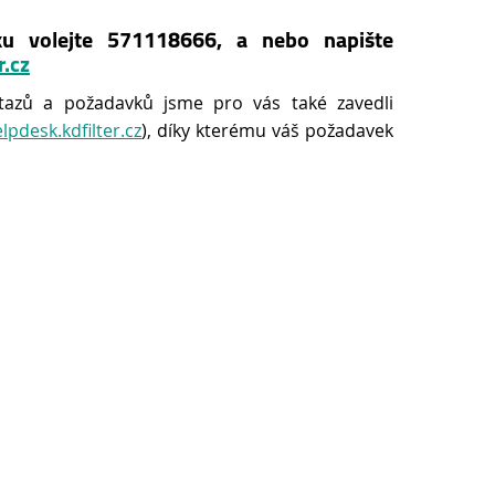
ku volejte 571118666, a nebo napište
r.cz
tazů a požadavků jsme pro vás také zavedli
elpdesk.kdfilter.cz
), díky kterému váš požadavek