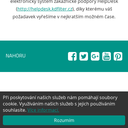
elektronický systém zákaznické podpory HelpDesk
(
http://helpdesk.kdfilter.cz
), díky kterému váš
požadavek vyřešíme v nejkratším možném čase.
Facebook
Twitter
Google+
YouTube
Pinter
NAHORU
Při poskytování našich služeb nám pomáhají soubory
cookie. Využíváním našich služeb s jejich používáním
souhlasíte.
Více informací.
Rozumím