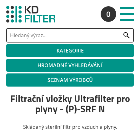
0
KATEGORIE
HROMADNÉ VYHLEDÁVÁNÍ
SEZNAM VÝROBCŮ
Filtrační vložky Ultrafilter pro
plyny - (P)-SRF N
Skládaný sterilní filtr pro vzduch a plyny.