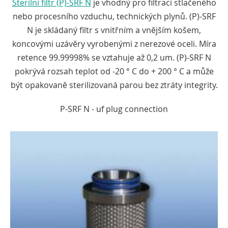
Sterilní filtr (P)-SRF N
je vhodný pro filtraci stlačeného
nebo procesního vzduchu, technických plynů. (P)-SRF
N je skládaný filtr s vnitřním a vnějším košem,
koncovými uzávěry vyrobenými z nerezové oceli. Míra
retence 99.99998% se vztahuje až 0,2 um. (P)-SRF N
pokrývá rozsah teplot od -20 ° C do + 200 ° C a může
být opakovaně sterilizovaná parou bez ztráty integrity.
P-SRF N - uf plug connection